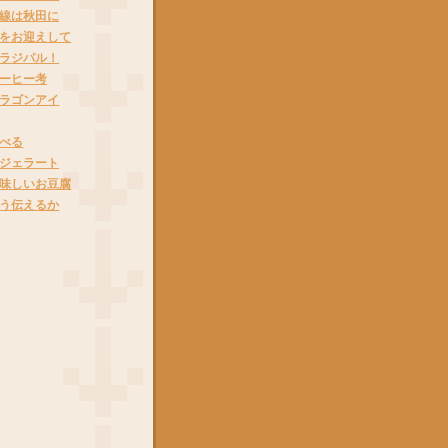
線は秋田に
をお迎えして
ラジパル！
ーヒー考
ラゴンアイ
べる
ジェラート
味しいお豆腐
う伝えるか