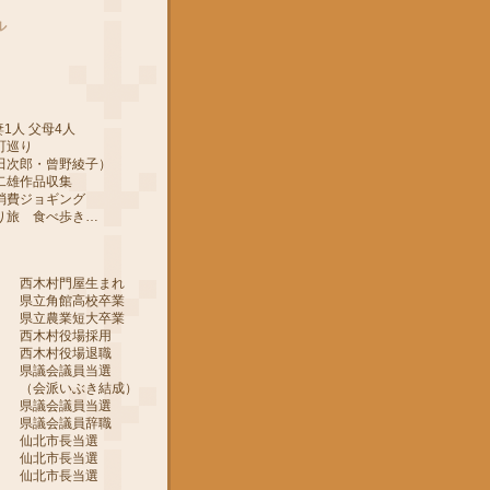
ル
1人 父母4人
町巡り
郎・曾野綾子）
作品収集
ジョギング
 食べ歩き…
 西木村門屋生まれ
 県立角館高校卒業
 県立農業短大卒業
 西木村役場採用
 西木村役場退職
 県議会議員当選
ぶき結成）
 県議会議員当選
 県議会議員辞職
月 仙北市長当選
月 仙北市長当選
月 仙北市長当選