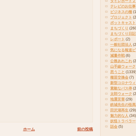
タイレポート２
テレビのお仕事
ビジネスの種
(
プロジェクト
(
ポットキャスト
まちづくり
(26
まちづくり日記
レポート
(2)
一般社団法人
(
気になる報道ピ
減量作戦
(6)
公務あれこれ
(
山手線ウォーク
思うこと
(1339
種苗交換会
(7)
新型コロナウィ
素敵なバス停
(2
太郎ウォーク
(
地震災害
(29)
鉄城先生の怪異
田沢湖再生
(29)
魅力的な人
(34)
妖怪トラベラー
話会
(5)
ホーム
前の投稿