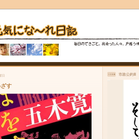
市政公約Ⅲ
月曜日
めざす