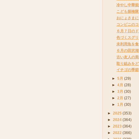
冷やし中華前
こども探検隊
おにょさまに
コンビニのコ
６月７日のド
色づくスグリ
未利用魚を食
６月の田沢湖
古い友人の美
取り組みをど
イチゴの季節
►
5月
(29)
►
4月
(28)
►
3月
(30)
►
2月
(27)
►
1月
(30)
►
2025
(353)
►
2024
(364)
►
2023
(364)
►
2022
(366)