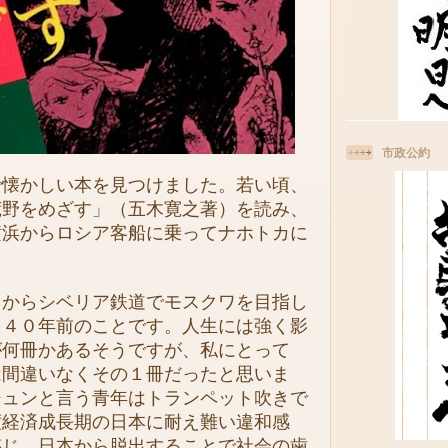
市政公約
懐かしい本を見つけました。若い頃、
荒野をめざす」（五木寛之著）を読み、
横浜からロシア客船に乗ってナホトカに
からシベリア鉄道でモスクワを目指し
ら４０年前のことです。人生には強く影
が何冊かあるそうですが、私にとって
は間違いなくその１冊だったと思いま
ジュンと言う青年はトランペット吹きで
度経済成長期の日本に耐え難い違和感
感じ、日本から脱出することで社会の歯