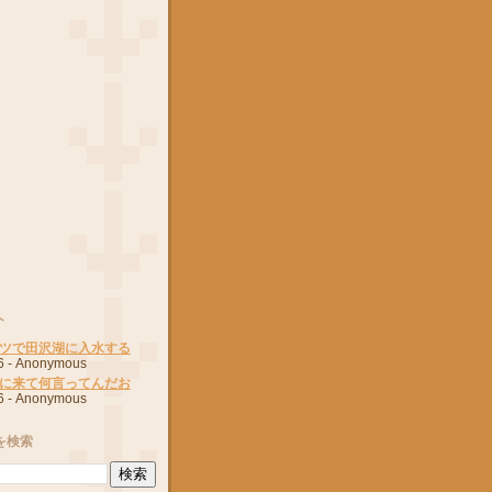
ト
ツで田沢湖に入水する
6
- Anonymous
に来て何言ってんだお
6
- Anonymous
を検索