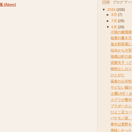
ブログ アー
(Atom)
▼
2026
(208)
►
8月
(7)
►
7月
(29)
▼
6月
(28)
小掛の鐘馗様
短冊の書き方
鬼太郎茶屋に
仙台から大宮
地酒は町の血
泥塑天子（ど
根性なしのミ
ひとがた
温泉の公共性
サビない脳の
土曜LIVE！
スグリが豊作
ブラボーさん
ひよこ豆コー
バケモノ坂、
青年は荒野を
美味しかった