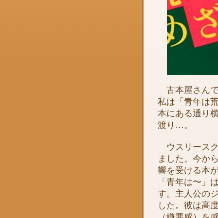
古本屋さんで
私は「青年は
本にある通り
渡り…。
ウスリースク
ました。今か
響を受ける本
「青年は〜」
す。主人公の
した。彼は高
（嫌悪感）を