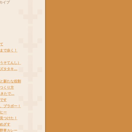
カイブ
て
まで歩く！
うそてんし）
ズタタキ…
と新たな役割
つくり方
あきたで…
です
、ブラボー！
ヒー
見つけた！
めざす
野草カレー