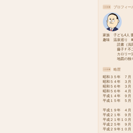
プロフィー
家族 子ども4人 妻
趣味 温泉巡り 
読書（浅田次
藤子Ｆ不二雄
カロリー消費
地図の独り旅
略歴
昭和３５年 ７月
昭和５４年 ３月
昭和５６年 ３月
昭和５６年 ４月
平成１４年 ９月
平成１５年 ５月
（会派い
平成１９年 ４月
平成２１年 ９月
平成２１年１０
平成２５年 ９
平成２９年１０