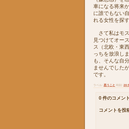
車になる将来
に誰でもない
れる女性を探
さて私はモス
見つけてオー
ス（北欧・東
っちを放浪し
も、そんな自
ませんでした
です。
ラベル:
思うこと
時刻:
20:
0 件のコメント
コメントを投