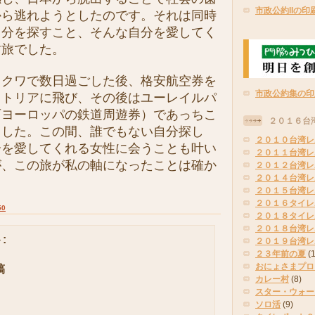
市政公約IIの印
から逃れようとしたのです。それは同時
自分を探すこと、そんな自分を愛してく
す旅でした。
クワで数日過ごした後、格安航空券を
市政公約集の印
ストリアに飛び、その後はユーレイルパ
西ヨーロッパの鉄道周遊券）であっちこ
２０１６台
ました。この間、誰でもない自分探し
２０１０台湾レ
分を愛してくれる女性に会うことも叶い
２０１１台湾レ
が、この旅が私の軸になったことは確か
２０１２台湾レ
２０１４台湾レ
２０１５台湾レ
２０１６タイレ
50
２０１８タイレ
２０１８台湾レ
:
２０１９台湾レ
２３年前の夏
(
おにょさまプロ
稿
カレー村
(8)
スター・ウォー
ソロ活
(9)