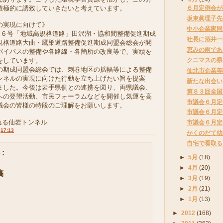
積極的に誘致していきたいと考えています。
６月定例会が
坂東眞理子先
の実現に向けて》
中小企業家同
６号「地域高規格道路」田沢湖・協和間整備促進期成
社長に酒井一
規格道路大曲・鷹巣道路整備促進期成同盟会総会が開
恵みの雨であ
バイパスの整備や各路線・各箇所の改良等で、実績を
クニマスの県
をしています。
期成同盟会総会では、刺巻地区の拡幅等による整備
仙北市企業等
ンネルの実現に向けた行動を立ち上げたい旨を提案
新たな出会い
ました。今後は岩手県側との連携を図り、両県議会、
第８３回全国
への要望活動、市民フォーラムなどを開催し気運を高
市議会６月定
議会の皆様の特段のご理解をお願いします。
市議会６月定
れる仙岩トンネル
市議会６月定
:
17:13
かくのだて幼
自宅で看取る
:
►
5月
(18)
►
4月
(20)
稿
►
3月
(19)
►
2月
(21)
►
1月
(13)
►
2012
(168)