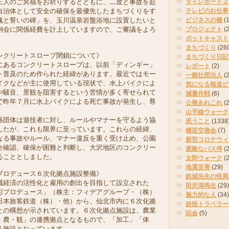
三人のご冥福をお祈りするとともに、二度と事故を起
タイレポート２
自治体として安全の確保を最優先したまちづくりをす
テレビのお仕事
魂と誓いの碑」を、玉川温泉岩盤浴地に設置したいと
ビジネスの種
(
例会に関係経費を計上していますので、ご審議をよろ
プロジェクト
(
ポットキャスト
まちづくり
(26
ンクリートスロープ閉鎖について》
まちづくり日記
あるコンクリートスロープは、以前「ディンギー」
レポート
(2)
ト普及のため作られた経緯があります。最近ではモー
一般社団法人
(
イクなどが主に使用している現状で、水上バイクによ
気になる報道ピ
や騒音、景観を阻害するという苦情が多く寄せられて
減量作戦
(6)
で昨年７月に水上バイクによる死亡事故が発生し、尊
公務あれこれ
(
。
山手線ウォーク
団体は遊技者に対し、ルールやマナーを守るよう協
思うこと
(1338
したが、これも限界に至っています。これらの経緯、
種苗交換会
(7)
なる事故やルール、マナー違反を重く受け止め、公園
新型コロナウィ
全確認、確保が困難と判断し、大沢地区のコンクリー
素敵なバス停
(2
ることとしました。
太郎ウォーク
(
地震災害
(29)
プロデュース６次化拠点施設整備》
鉄城先生の怪異
経済の活性化と雇用の創出を目指して設立された
田沢湖再生
(29)
彩プロデュース」（株主：フィデアグループ・（株）
魅力的な人
(34)
日本旅客鉄道（株）・他）から、仙北市内に６次化拠
妖怪トラベラー
との構想が示されています。６次化拠点施設は、農業
話会
(5)
・農・観」の連携拠点となるもので、「加工」「体
る施設となっています。