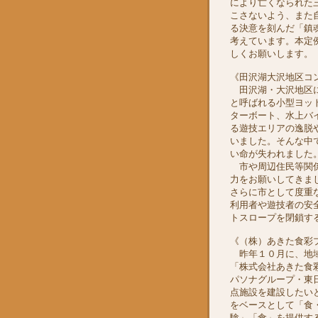
により亡くなられた
こさないよう、また
る決意を刻んだ「鎮
考えています。本定
しくお願いします。
《田沢湖大沢地区コ
田沢湖・大沢地区に
と呼ばれる小型ヨッ
ターボート、水上バ
る遊技エリアの逸脱
いました。そんな中
い命が失われました
市や周辺住民等関係
力をお願いしてきま
さらに市として度重
利用者や遊技者の安
トスロープを閉鎖す
《（株）あきた食彩
昨年１０月に、地域
「株式会社あきた食
パソナグループ・東
点施設を建設したい
をベースとして「食
験」「食」を提供す