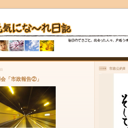
市政公約Ⅲ
曜日
例会「市政報告②」