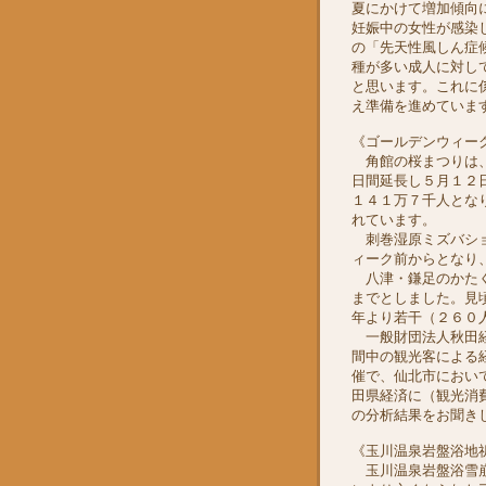
夏にかけて増加傾向
妊娠中の女性が感染
の「先天性風しん症
種が多い成人に対し
と思います。これに
え準備を進めていま
《ゴールデンウィー
角館の桜まつりは、
日間延長し５月１２
１４１万７千人とな
れています。
刺巻湿原ミズバショ
ィーク前からとなり
八津・鎌足のかたく
までとしました。見
年より若干（２６０
一般財団法人秋田経
間中の観光客による
催で、仙北市におい
田県経済に（観光消
の分析結果をお聞き
《玉川温泉岩盤浴地
玉川温泉岩盤浴雪崩