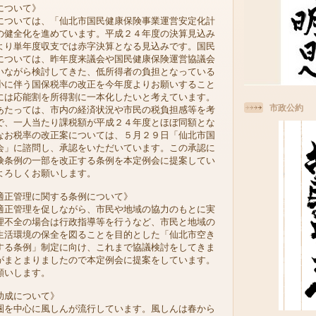
について》
ついては、「仙北市国民健康保険事業運営安定化計
の健全化を進めています。平成２４年度の決算見込み
より単年度収支では赤字決算となる見込みです。国民
については、昨年度来議会や国民健康保険運営協議会
いながら検討してきた、低所得者の負担となっている
小に伴う国保税率の改正を今年度よりお願いすること
には応能割を所得割に一本化したいと考えています。
市政公約
たっては、市内の経済状況や市民の税負担感等を考
で、一人当たり課税額が平成２４年度とほぼ同額とな
なお税率の改正案については、５月２９日「仙北市国
会」に諮問し、承認をいただいています。この承認に
険条例の一部を改正する条例を本定例会に提案してい
よろしくお願いします。
適正管理に関する条例について》
正管理を促しながら、市民や地域の協力のもとに実
理不全の場合は行政指導等を行うなど、市民と地域の
生活環境の保全を図ることを目的とした「仙北市空き
する条例」制定に向け、これまで協議検討をしてきま
がまとまりましたので本定例会に提案をしています。
願いします。
助成について》
を中心に風しんが流行しています。風しんは春から