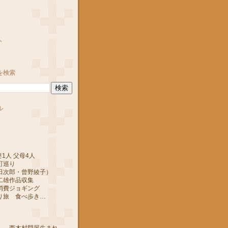
ト
を検索
ル
1人 父母4人
町巡り
郎・曾野綾子）
作品収集
ジョギング
 食べ歩き…
 西木村門屋生まれ