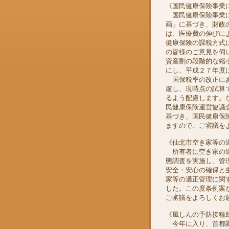
《国民健康保険事業
国民健康保険事業に
画」に基づき、財政
は、医療費の伸びに
健康保険の課税方式
の皆様のご意見を伺
資産割の段階的な縮
にし、平成２７年度
国保税率の改正にあ
慮し、現時点の試算
るよう配慮します。
民健康保険運営協議
基づき、国民健康保
ますので、ご審議を
《仙北市空き家等の
所有者に空き家の適
態調査を実施し、管
安全・安心の確保と
家等の適正管理に関
した。この度条例案
ご審議をよろしくお
《風しんの予防接種
今年に入り、首都圏