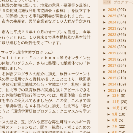
ブログ アー
施設の整備に際して、地元の意見・要望等を反映し
►
2026
(207)
「６次化拠点施設利用者協議会（仮称）」を設立する
れ、関係者に対する事前説明会が開催されました。こ
►
2025
(353)
、市内の生産者、民間企業者など１０人程が予定され
►
2024
(364)
。
►
2023
(364)
市内に平成２６年１０月のオープンを目指し、今年
►
2022
(366)
を行うとともに、１０月末まで基本構想及び基本設計
►
2021
(328)
に取り組むとの報告を受けています。
►
2020
(280)
ドマップと環境学習プログラム》
►
2019
(290)
ｗｉｔｔｅｒ・Ｆａｃｅｂｏｏｋ等でオンライン公
►
2018
(257)
の体験プログラムを、さらに整理して紙媒体での「体
►
2017
(294)
作成しました。
►
2016
(416)
る体験プログラムの紹介に加え、旅行エージェント
►
2015
(219)
談の際に活用できる資料が揃ったことにより、秋田県
►
2014
(169)
、誘致活動重点地域の仙台・宮城エリア、札幌・道南
て、仙北市での教育旅行の実施を強くアピールできる
▼
2013
(194)
また体験型教育旅行等については、農家体験・自然体
►
12月
(8)
柱を中心に受入れてきましたが、この度、これまで調
►
11月
(20)
た「環境学習」を４本目の柱に加え、仙北市を「学び
►
10月
(16)
こうと「環境学習研修プログラム：クニマスから学ぶ
►
9月
(18)
た。
►
8月
(5)
スの歴史、玉川ダムや豊富な再生可能エネルギー資
►
7月
(22)
防災ステーションなど、聞き・観察し・考えるための
んあります。こうした環境学習資源を活かし、この分
▼
6月
(14)