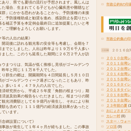
にあり、県でも夏頃の流行が予想されます。風しんは
市政公約IIの印
した場合、生まれてくる子どもが心臓疾患や難聴など
候群」にかかる恐れがあることから、予防接種の未接
て、予防接種助成と勧奨を進め、感染防止を図りたい
係る補正予算を本定例会最終日に追加提案したいと考
す。ご理解をよろしくお願いします。
ク等の人出の結果》
市政公約集の印
開花後に訪れる観光客の安全等も考慮し、会期を７
日までとしました。人出は昨年より１９万６千人多い
２０１６台
りました。このうち延長した期間に２６万２千人が訪
２０１０台湾レ
２０１１台湾レ
ウまつりは、気温が低く推移し見頃がゴールデンウ
２０１２台湾レ
、昨年と同じ１１万８千人でした。
２０１４台湾レ
り群生の郷は、開園期間を４日間延長し５月１０日
２０１５台湾レ
頃がゴールデンウィーク過ぎになったこともあり、昨
２０１６タイレ
人）多い１４，４７９人の人出でした。
２０１８タイレ
済研究所から、平成２５年度「角館の桜まつり」期
２０１８台湾レ
経済波及効果の報告をいただきました。桜まつりの開
２０１９台湾レ
て観光消費額として６９億円が発生し、それにより秋
２３年前の夏
(
費額も含めて）１１１億円の経済波及効果があったと
おにょさまプロ
しています。
カレー村
(8)
祈念碑設置について》
スター・ウォー
事故が発生して１年４ヶ月が経ちました。この事故
ソロ活
(9)