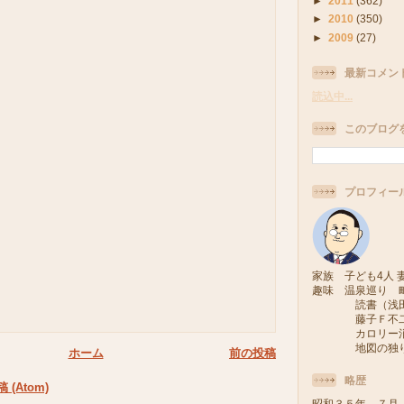
►
2011
(362)
►
2010
(350)
►
2009
(27)
最新コメン
読込中...
このブログ
プロフィー
家族 子ども4人 妻
趣味 温泉巡り 
読書（浅田次
藤子Ｆ不二雄
カロリー消費
地図の独り旅
ホーム
前の投稿
略歴
(Atom)
昭和３５年 ７月