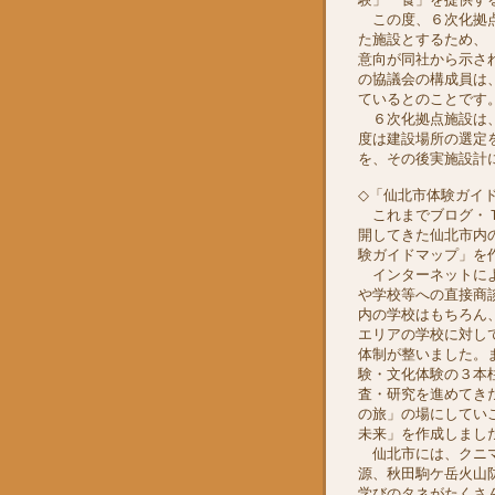
この度、６次化拠点
た施設とするため、
意向が同社から示さ
の協議会の構成員は
ているとのことです
６次化拠点施設は、
度は建設場所の選定
を、その後実施設計
◇「仙北市体験ガイ
これまでブログ・Ｔ
開してきた仙北市内
験ガイドマップ」を
インターネットによ
や学校等への直接商
内の学校はもちろん
エリアの学校に対し
体制が整いました。
験・文化体験の３本
査・研究を進めてき
の旅」の場にしてい
未来」を作成しまし
仙北市には、クニマ
源、秋田駒ケ岳火山
学びのタネがたくさ