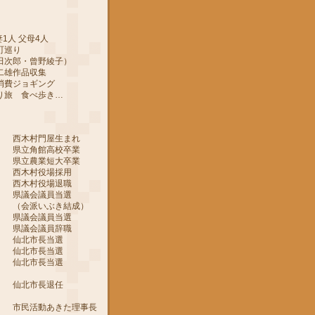
1人 父母4人
町巡り
郎・曾野綾子）
作品収集
ジョギング
 食べ歩き…
 西木村門屋生まれ
 県立角館高校卒業
 県立農業短大卒業
 西木村役場採用
 西木村役場退職
 県議会議員当選
ぶき結成）
 県議会議員当選
 県議会議員辞職
月 仙北市長当選
月 仙北市長当選
月 仙北市長当選
月 仙北市長退任
 市民活動あきた理事長