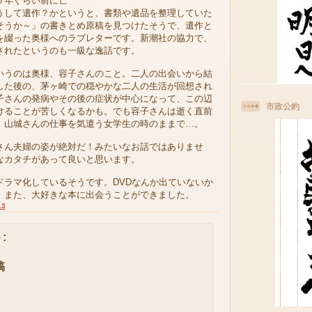
５年ぐらい前に亡
うして遺作？かというと、書類や遺品を整理していた
そうか～」の書きとめ原稿を見つけたそうで、遺作と
を綴った奥様へのラブレターです。新潮社の協力で、
されたというのも一級な逸話です。
うのは奥様、容子さんのこと。二人の出会いから結
した後の、茅ヶ崎での穏やかな二人の生活が回想され
子さんの発病やその後の症状が中心になって、この辺
市政公約
けることが苦しくなるかも。でも容子さんは逝く直前
、山城さんの仕事を気遣う女学生の時のままで…。
ん夫婦の姿が絶対だ！みたいなお話ではありませ
なカタチがあって良いと思います。
ドラマ化しているそうです。DVDなんか出ていないか
、また、大好きな本に出会うことができました。
13
:
稿