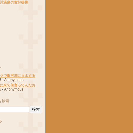
川温泉の友好提携
ト
ツで田沢湖に入水する
6
- Anonymous
に来て何言ってんだお
6
- Anonymous
を検索
ル