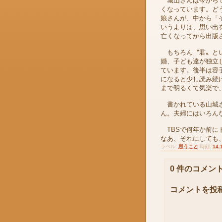
城山さんは今から
くなっています。ど
娘さんが、中から「
いうよりは、思い出
亡くなってから出版
もちろん〝君〟とい
婚、子ども達が独立
ています。後半は容
になると少し読み続
まで明るくて気楽で
書かれている山城さ
ん。夫婦にはいろん
TBSで何年か前に
なあ、それにしても
ラベル:
思うこと
時刻:
14:
0 件のコメント
コメントを投