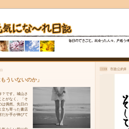
市政公約Ⅲ
曜日
はもういないのか」
作？です。城山さ
ことがなく、「そ
のは偶然。先日の
ま立ち寄った書店
何だか手が伸びて