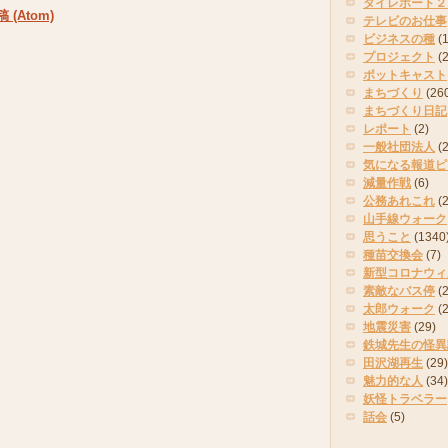
タイレポート２
(Atom)
テレビのお仕事
ビジネスの種
(
プロジェクト
(
ポットキャスト
まちづくり
(26
まちづくり日記
レポート
(2)
一般社団法人
(
気になる報道ピ
減量作戦
(6)
公務あれこれ
(
山手線ウォーク
思うこと
(1340
種苗交換会
(7)
新型コロナウィ
素敵なバス停
(2
太郎ウォーク
(
地震災害
(29)
鉄城先生の怪異
田沢湖再生
(29)
魅力的な人
(34)
妖怪トラベラー
話会
(5)