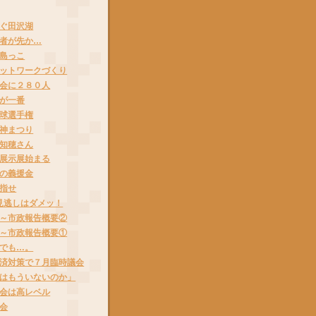
ぐ田沢湖
者が先か…
島っこ
ットワークづくり
会に２８０人
が一番
球選手権
神まつり
知穂さん
展示展始まる
の義援金
指せ
見逃しはダメッ！
～市政報告概要②
～市政報告概要①
でも…。
済対策で７月臨時議会
はもういないのか」
会は高レベル
会