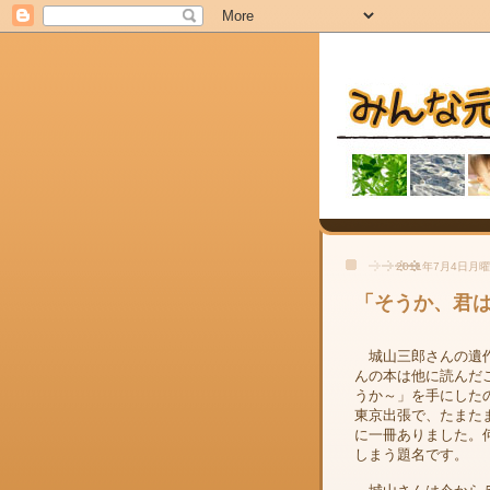
2011年7月4日月
「そうか、君
城山三郎さんの遺
んの本は他に読んだ
うか～」を手にした
東京出張で、たまた
に一冊ありました。
しまう題名です。