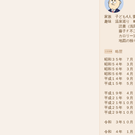
家族 子ども4人 妻
趣味 温泉巡り 
読書（浅田次
藤子Ｆ不二雄
カロリー消費
地図の独り旅
略歴
昭和３５年 ７月
昭和５４年 ３月
昭和５６年 ３月
昭和５６年 ４月
平成１４年 ９月
平成１５年 ５月
（会派い
平成１９年 ４月
平成２１年 ９月
平成２１年１０
平成２５年 ９
平成２９年１０
令和 ３年１０
令和 ４年 １月