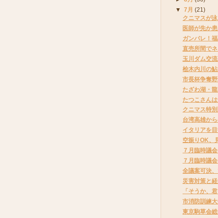
▼
7月
(21)
クニマスが泳
医師が先か患
ガンバレ！福
直売所間でネ
玉川ダム交流
桧木内川の鮎
市長杯争奪野
たざわ湖・龍
たつこさんは
クニマス特別
台湾高雄から
イタリアを目
空振りOK、
７月臨時議会
７月臨時議会
全議案可決、
災害対策と経
「そうか、君
市消防訓練大
東京駒草会総