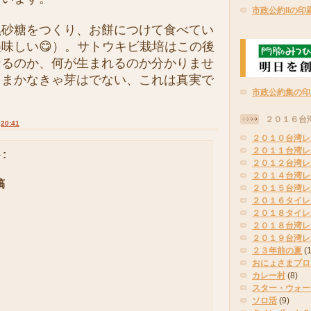
市政公約IIの印
砂糖をつくり、お餅につけて食べてい
味しい😋）。サトウキビ栽培はこの後
なるのか、何が生まれるのか分かりませ
をまかなきゃ芽はでない、これは真実で
市政公約集の印
２０１６台
:
20:41
２０１０台湾レ
２０１１台湾レ
:
２０１２台湾レ
２０１４台湾レ
稿
２０１５台湾レ
２０１６タイレ
２０１８タイレ
２０１８台湾レ
２０１９台湾レ
２３年前の夏
(
おにょさまプロ
カレー村
(8)
スター・ウォー
ソロ活
(9)