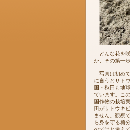
どんな花を咲
か、その第一
写真は初めて
に言うとサト
国・秋田も地
ています。こ
国作物の栽培
田がサトウキ
ません。観察
ら身を守る糖
のではと考え