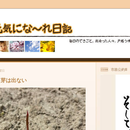
市政公約Ⅲ
木曜日
ゃ芽は出ない