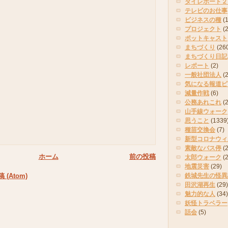
タイレポート２
テレビのお仕事
ビジネスの種
(
プロジェクト
(
ポットキャスト
まちづくり
(26
まちづくり日記
レポート
(2)
一般社団法人
(
気になる報道ピ
減量作戦
(6)
公務あれこれ
(
山手線ウォーク
思うこと
(1339
種苗交換会
(7)
新型コロナウィ
素敵なバス停
(2
ホーム
前の投稿
太郎ウォーク
(
地震災害
(29)
鉄城先生の怪異
(Atom)
田沢湖再生
(29)
魅力的な人
(34)
妖怪トラベラー
話会
(5)