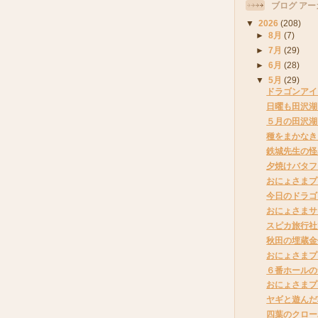
ブログ アー
▼
2026
(208)
►
8月
(7)
►
7月
(29)
►
6月
(28)
▼
5月
(29)
ドラゴンアイ
日曜も田沢湖
５月の田沢湖
種をまかなき
鉄城先生の怪
夕焼けバタフ
おにょさまプ
今日のドラゴ
おにょさまサ
スピカ旅行社
秋田の埋蔵金
おにょさまプ
６番ホールの
おにょさまプ
ヤギと遊んだ
四葉のクロー