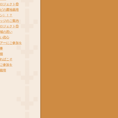
ロジェクト⑫
ビの露地栽培
ン）！？
ッジのご案内
ロジェクト⑪
域の思い
い恋心
アーにご参加を
事
畑
ればこそ
ご参加を
栽培