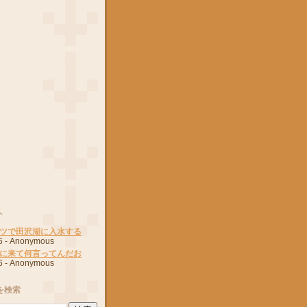
ト
ツで田沢湖に入水する
6
- Anonymous
に来て何言ってんだお
6
- Anonymous
を検索