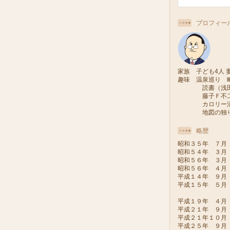
プロフィー
家族 子ども4人 妻
趣味 温泉巡り 
読書（浅田次
藤子Ｆ不二雄
カロリー消費
地図の独り旅
略歴
昭和３５年 ７月
昭和５４年 ３月
昭和５６年 ３月
昭和５６年 ４月
平成１４年 ９月
平成１５年 ５月
（会派い
平成１９年 ４月
平成２１年 ９月
平成２１年１０
平成２５年 ９