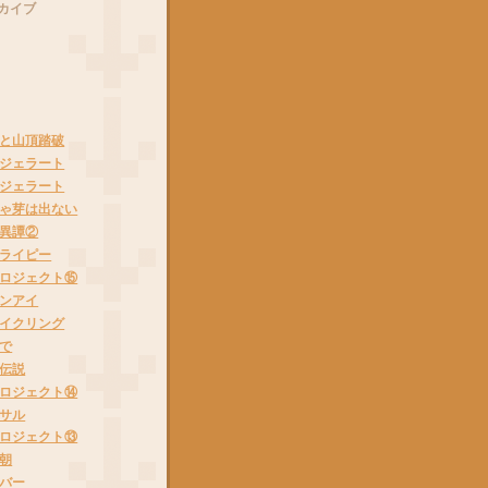
カイブ
と山頂踏破
ジェラート
ジェラート
ゃ芽は出ない
異譚②
ライピー
ロジェクト⑮
ンアイ
イクリング
で
伝説
ロジェクト⑭
サル
ロジェクト⑬
朝
バー