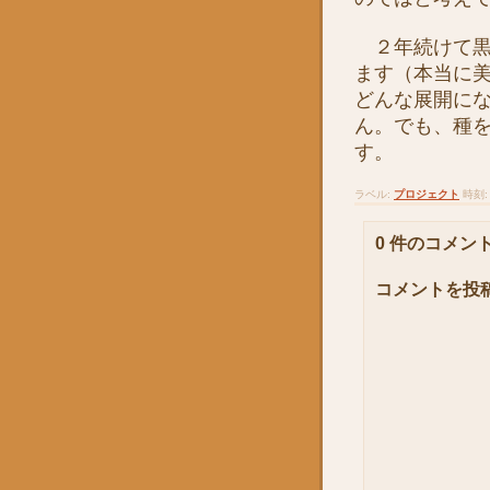
２年続けて黒
ます（本当に美
どんな展開に
ん。でも、種
す。
ラベル:
プロジェクト
時刻
0 件のコメント
コメントを投