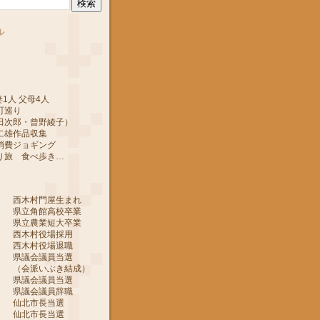
ル
1人 父母4人
町巡り
郎・曾野綾子）
作品収集
ジョギング
 食べ歩き…
 西木村門屋生まれ
 県立角館高校卒業
 県立農業短大卒業
 西木村役場採用
 西木村役場退職
 県議会議員当選
ぶき結成）
 県議会議員当選
 県議会議員辞職
月 仙北市長当選
月 仙北市長当選