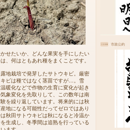
市政公約
かせたいか、どんな果実を手にしたい
歩は、何はともあれ種をまくことです。
露地栽培で発芽したサトウキビ。厳密
ウキビは種ではなく茎苗ですが…。雪
球温暖化などで作物の生育に変化が起き
の気象変化を先取りして、この数年は南
実験を繰り返しています。将来的には秋
ビ産地になる可能性だってゼロではあり
では秋田サトウキビは秋になると冷温か
分を生成し、冬季間は追熟を行っている
ています。