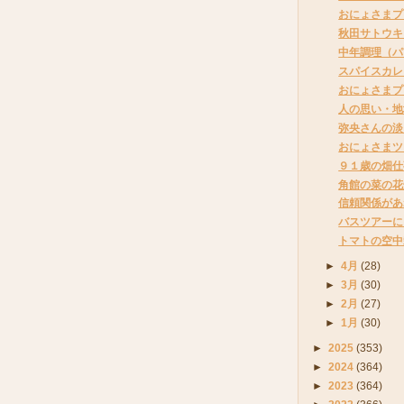
おにょさまプ
秋田サトウキ
中年調理（パ
スパイスカレ
おにょさまプ
人の思い・地
弥央さんの淡
おにょさまツ
９１歳の畑仕
角館の菜の花
信頼関係があ
バスツアーに
トマトの空中
►
4月
(28)
►
3月
(30)
►
2月
(27)
►
1月
(30)
►
2025
(353)
►
2024
(364)
►
2023
(364)