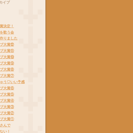
カイブ
賞決定！
を歌う会
作りました
ブ大賞⑫
ブ大賞⑪
ブ大賞⑩
ブ大賞⑨
ブ大賞⑧
ブ大賞⑦
ゃう♡いい予感
ブ大賞⑥
ブ大賞⑤
ブ大賞④
ブ大賞③
ブ大賞②
ブ大賞①
さんで
ない！