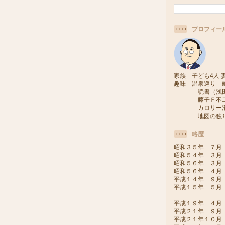
プロフィー
家族 子ども4人 妻
趣味 温泉巡り 
読書（浅田次
藤子Ｆ不二雄
カロリー消費
地図の独り旅
略歴
昭和３５年 ７月
昭和５４年 ３月
昭和５６年 ３月
昭和５６年 ４月
平成１４年 ９月
平成１５年 ５月
（会派い
平成１９年 ４月
平成２１年 ９月
平成２１年１０