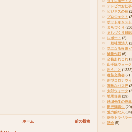
タイレポート２
テレビのお仕事
ビジネスの種
(
プロジェクト
(
ポットキャスト
まちづくり
(26
まちづくり日記
レポート
(2)
一般社団法人
(
気になる報道ピ
減量作戦
(6)
公務あれこれ
(
山手線ウォーク
思うこと
(1338
種苗交換会
(7)
新型コロナウィ
素敵なバス停
(2
太郎ウォーク
(
地震災害
(29)
鉄城先生の怪異
田沢湖再生
(29)
魅力的な人
(34)
妖怪トラベラー
ホーム
前の投稿
話会
(5)