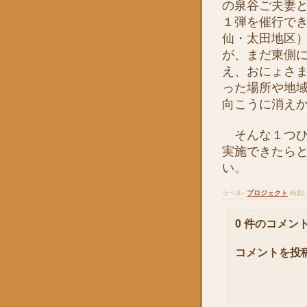
の泉谷ご夫妻
１弾を催行で
仙・太田地区
が、まだ東側
え、おにょさ
った場所や地
向こうに消え
そんな１つひ
実施できたら
い。
ラベル:
プロジェクト
時刻
0 件のコメント
コメントを投