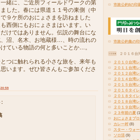
と一緒に、ご近所フィールドワークの第
市政公約IIの印
きました。春には県道１１号の東側（中
）で９ケ所のおにょさまを訪ねました
にも西側にもおにょさまはいます。い
まだけではありません。伝説の舞台にな
域、沼、名木、お地蔵様…、時の流れの
市政公約集の印
かけている物語の何と多いことか…。
２０１６台
とつに触れられる小さな旅を、来年も
２０１０台湾レ
２０１１台湾レ
と思います。ぜひ皆さんもご参加くださ
２０１２台湾レ
２０１４台湾レ
２０１５台湾レ
:
20:59
２０１６タイレ
２０１８タイレ
:
２０１８台湾レ
２０１９台湾レ
２３年前の夏
(
稿
おにょさまプロ
カレー村
(8)
スター・ウォー
ソロ活
(9)