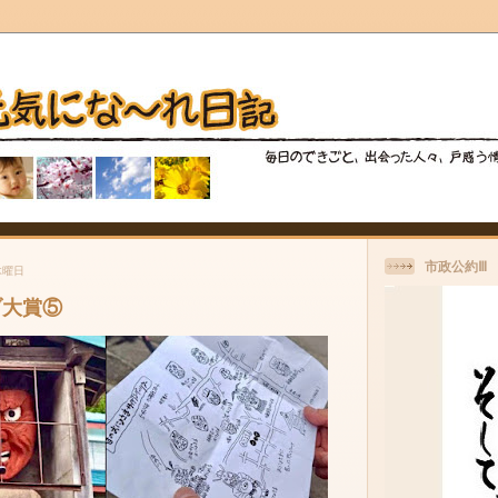
市政公約Ⅲ
木曜日
ブ大賞⑤