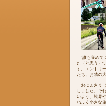
“誰も褒めて
た（と思う）”
す。エントリ
たち。お隣の
おにょさま（
しました。そ
いよう、境界
ね歩く小さな旅