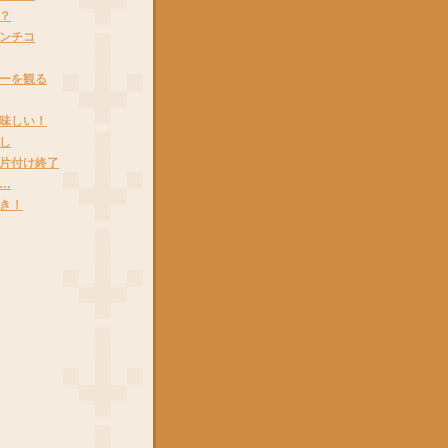
？
ンチコ
ーを観る
味しい！
し
片付け終了
…
き！