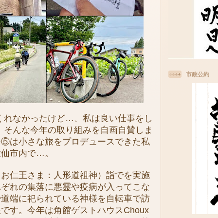
市政公約
くれなかったけど…、私は良い仕事をし
、そんな今年の取り組みを自画自賛しま
ー⑤は小さな旅をプロデュースできた私
大仙市内で…。
お仁王さま：人形道祖神）詣でを実施
れぞれの集落に悪霊や疫病が入ってこな
や道端に祀られている神様を自転車で訪
です。今年は角館ゲストハウスChoux