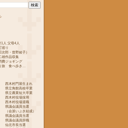
ル
1人 父母4人
町巡り
郎・曾野綾子）
作品収集
ジョギング
 食べ歩き…
 西木村門屋生まれ
 県立角館高校卒業
 県立農業短大卒業
 西木村役場採用
 西木村役場退職
 県議会議員当選
ぶき結成）
 県議会議員当選
 県議会議員辞職
月 仙北市長当選