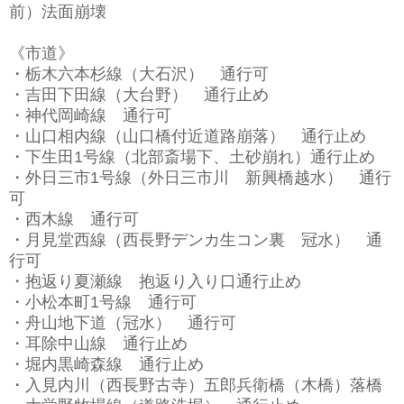
前）法面崩壊
《市道》
・栃木六本杉線（大石沢） 通行可
・吉田下田線（大台野） 通行止め
・神代岡崎線 通行可
・山口相内線（山口橋付近道路崩落） 通行止め
・下生田1号線（北部斎場下、土砂崩れ）通行止め
・外日三市1号線（外日三市川 新興橋越水） 通行
可
・西木線 通行可
・月見堂西線（西長野デンカ生コン裏 冠水） 通
行可
・抱返り夏瀬線 抱返り入り口通行止め
・小松本町1号線 通行可
・舟山地下道（冠水） 通行可
・耳除中山線 通行止め
・堀内黒崎森線 通行止め
・入見内川（西長野古寺）五郎兵衛橋（木橋）落橋