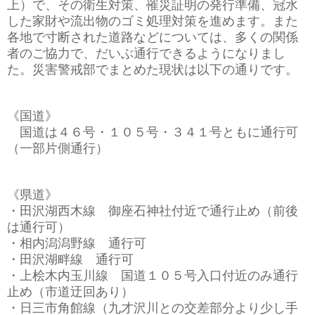
上）で、その衛生対策、罹災証明の発行準備、冠水
した家財や流出物のゴミ処理対策を進めます。また
各地で寸断された道路などについては、多くの関係
者のご協力で、だいぶ通行できるようになりまし
た。災害警戒部でまとめた現状は以下の通りです。
《国道》
国道は４６号・１０５号・３４１号ともに通行可
（一部片側通行）
《県道》
・田沢湖西木線 御座石神社付近で通行止め（前後
は通行可）
・相内潟潟野線 通行可
・田沢湖畔線 通行可
・上桧木内玉川線 国道１０５号入口付近のみ通行
止め（市道迂回あり）
・日三市角館線（九才沢川との交差部分より少し手