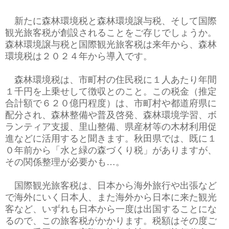
新たに森林環境税と森林環境譲与税、そして国際
観光旅客税が創設されることをご存じでしょうか。
森林環境譲与税と国際観光旅客税は来年から、森林
環境税は２０２４年から導入です。
森林環境税は、市町村の住民税に１人あたり年間
１千円を上乗せして徴収とのこと。この税金（推定
合計額で６２０億円程度）は、市町村や都道府県に
配分され、森林整備や普及啓発、森林環境学習、ボ
ランティア支援、里山整備、県産材等の木材利用促
進などに活用すると聞きます。秋田県では、既に１
０年前から「水と緑の森づくり税」がありますが、
その関係整理が必要かも…。
国際観光旅客税は、日本から海外旅行や出張など
で海外にいく日本人、また海外から日本に来た観光
客など、いずれも日本から一度は出国することにな
るので、この旅客税がかかります。税額はその度ご